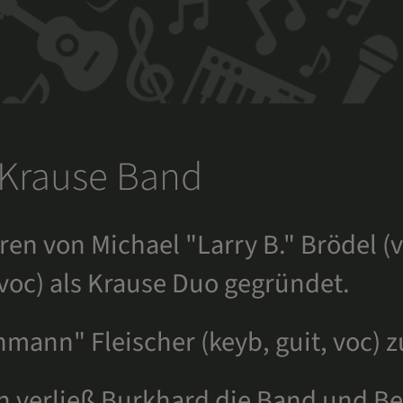
Larry B.
- Krause Band
Krause Band
en von Michael "Larry B." Brödel (
voc) als Krause Duo gegründet.
alle Shows
hmann" Fleischer (keyb, guit, voc) 
Galerie
 verließ Burkhard die Band und Be