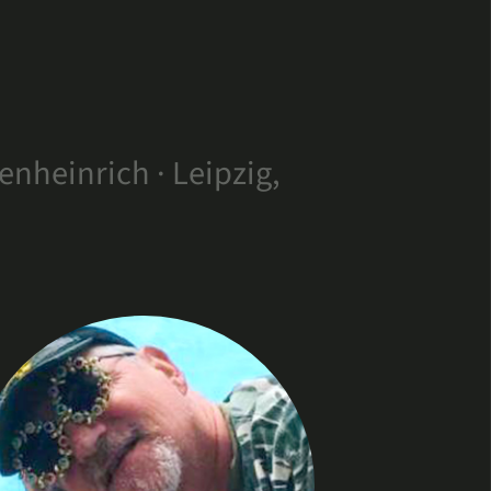
isenheinrich · Leipzig,