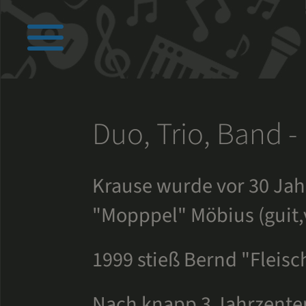
Biografie
Duo, Trio, Band 
next Show
Krause wurde vor 30 Jahr
"Mopppel" Möbius (guit,
Bandbiografie
1999 stieß Bernd "Fleisc
next Show
Nach knapp 3 Jahrzenten