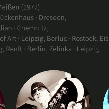
 Meißen (1977)
rückenhaus · Dresden,
idian · Chemnitz,
of Art · Leipzig, Berluc · Rostock, E
, Renft · Berlin, Zelinka · Leipzig