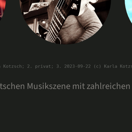
a Kotzsch; 2. privat; 3. 2023-09-22 (c) Karla Kotz
utschen Musikszene mit zahlreiche