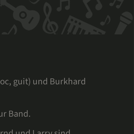
voc, guit) und Burkhard
zur Band.
rnd und Larry sind