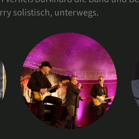
Service
rry solistisch, unterwegs.
Kontakt